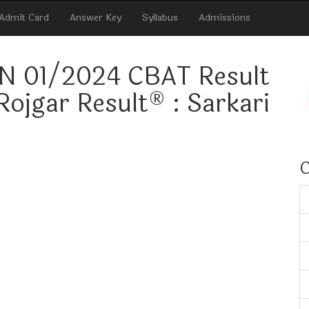
Admit Card
Answer Key
Syllabus
Admissions
N 01/2024 CBAT Result
Rojgar Result® : Sarkari
C