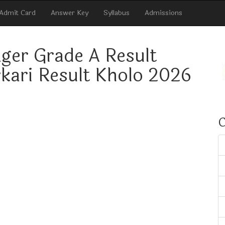
Admit Card
Answer Key
Syllabus
Admissions
ger Grade A Result
kari Result Kholo 2026
C