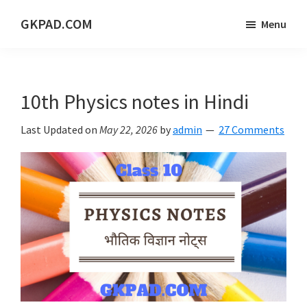
Skip
Skip
Skip
GKPAD.COM
Menu
to
to
to
ONLINE
main
primary
footer
HINDI
content
sidebar
EDUCATION
10th Physics notes in Hindi
PORTAL
Last Updated on
May 22, 2026
by
admin
27 Comments