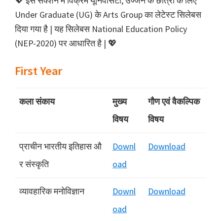
💖 इस सेक्शन में विक्रम यूनिवर्सिटी, उज्जैन के छात्रों के लिए
Under Graduate (UG) के Arts Group का लेटेस्ट सिलेबस
दिया गया है | यह सिलेबस National Education Policy
(NEP-2020) पर आधारित है | 💖
First Year
कला संकाय
मुख्‍य
गौण एवं वैकल्पिक
विषय
विषय
प्राचीन भारतीय इतिहास औ
Downl
Download
र संस्कृति
oad
व्‍यावहारिक मनोविज्ञान
Downl
Download
oad