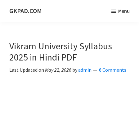
Skip
Skip
Skip
GKPAD.COM
Menu
to
to
to
ONLINE
main
primary
footer
HINDI
content
sidebar
EDUCATION
Vikram University Syllabus
PORTAL
2025 in Hindi PDF
Last Updated on
May 22, 2026
by
admin
6 Comments