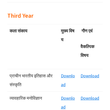
Third Year
कला संकाय
मुख्‍य विष
गौण एवं
य
वैकल्पिक
विषय
प्राचीन भारतीय इतिहास और
Downlo
Download
संस्कृति
ad
व्‍यावहारिक मनोविज्ञान
Downlo
Download
ad