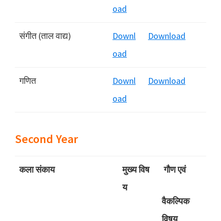
oad
संगीत (ताल वाद्य)
Downl
Download
oad
गणित
Downl
Download
oad
Second Year
कला संकाय
मुख्‍य विष
गौण एवं
य
वैकल्पिक
विषय