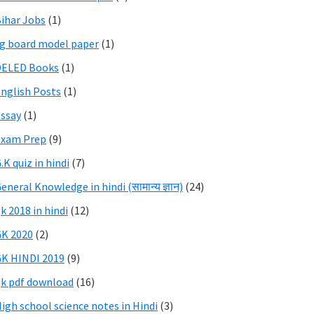
ihar Jobs
(1)
g board model paper
(1)
DELED Books
(1)
nglish Posts
(1)
ssay
(1)
Exam Prep
(9)
.K quiz in hindi
(7)
eneral Knowledge in hindi (सामान्य ज्ञान)
(24)
k 2018 in hindi
(12)
K 2020
(2)
K HINDI 2019
(9)
k pdf download
(16)
igh school science notes in Hindi
(3)