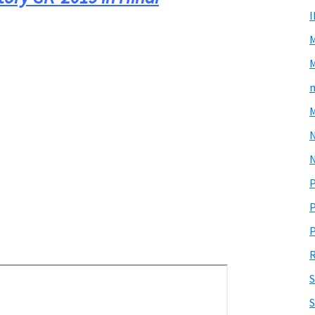
M
m
M
N
P
P
P
R
S