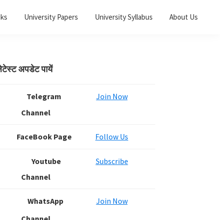
oks
University Papers
University Syllabus
About Us
Primary
ेटेस्ट अपडेट पायें
Sidebar
Telegram
Join Now
Channel
FaceBook Page
Follow Us
Youtube
Subscribe
Channel
WhatsApp
Join Now
Channel