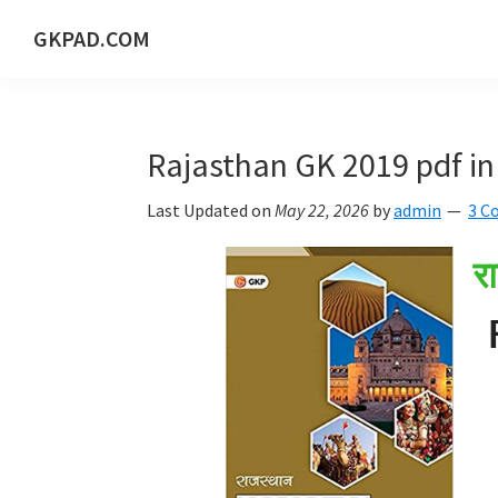
Skip
Skip
Skip
Skip
GKPAD.COM
to
to
to
to
ONLINE
primary
main
primary
footer
HINDI
navigation
content
sidebar
EDUCATION
Rajasthan GK 2019 pdf in
PORTAL
Last Updated on
May 22, 2026
by
admin
3 C