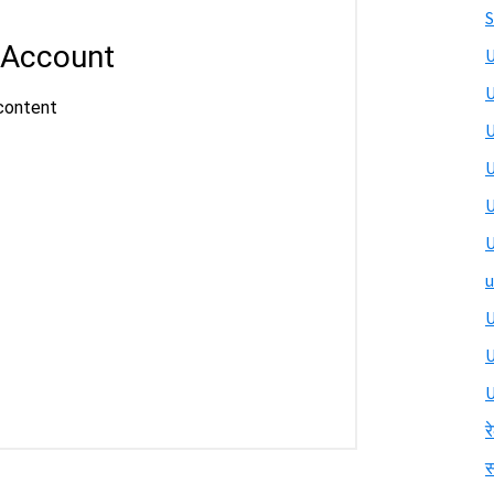
S
U
U
U
U
U
U
u
U
U
र
स