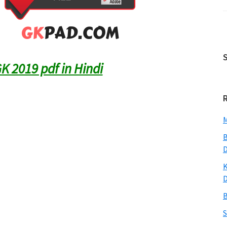
K 2019 pdf in Hindi
M
B
K
B
S