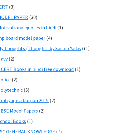
IERT
(3)
MODEL PAPER
(30)
otivational quotes in hindi
(1)
p board model paper
(4)
y Thoughts (Thoughts by Sachin Yadav)
(1)
Navy
(2)
CERT Books in hindi free download
(1)
olice
(2)
olytechnic
(6)
ratiyogita Darpan 2019
(2)
BSE Model Papers
(2)
chool Books
(1)
SSC GENERAL KNOWLEDGE
(7)