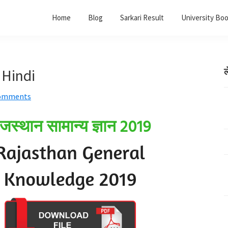
Home
Blog
Sarkari Result
University Bo
 Hindi
ल
omments