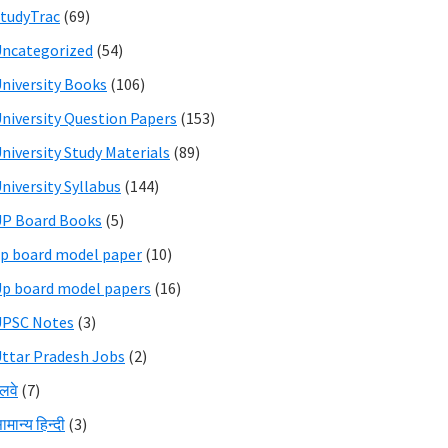
tudyTrac
(69)
ncategorized
(54)
niversity Books
(106)
niversity Question Papers
(153)
niversity Study Materials
(89)
niversity Syllabus
(144)
P Board Books
(5)
p board model paper
(10)
p board model papers
(16)
UPSC Notes
(3)
ttar Pradesh Jobs
(2)
ेलवे
(7)
ामान्य हिन्दी
(3)