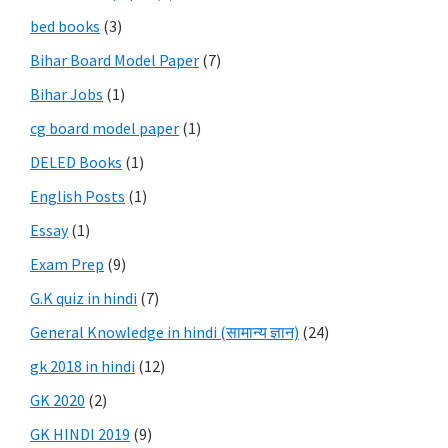
bed books
(3)
Bihar Board Model Paper
(7)
Bihar Jobs
(1)
cg board model paper
(1)
DELED Books
(1)
English Posts
(1)
Essay
(1)
Exam Prep
(9)
G.K quiz in hindi
(7)
General Knowledge in hindi (सामान्य ज्ञान)
(24)
gk 2018 in hindi
(12)
GK 2020
(2)
GK HINDI 2019
(9)