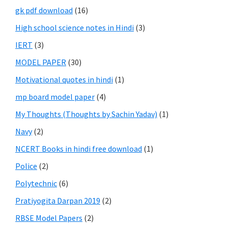
gk pdf download
(16)
High school science notes in Hindi
(3)
IERT
(3)
MODEL PAPER
(30)
Motivational quotes in hindi
(1)
mp board model paper
(4)
My Thoughts (Thoughts by Sachin Yadav)
(1)
Navy
(2)
NCERT Books in hindi free download
(1)
Police
(2)
Polytechnic
(6)
Pratiyogita Darpan 2019
(2)
RBSE Model Papers
(2)