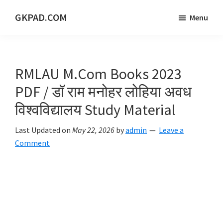
Skip
Skip
Skip
GKPAD.COM
Menu
to
to
to
ONLINE
main
primary
footer
HINDI
content
sidebar
EDUCATION
RMLAU M.Com Books 2023
PORTAL
PDF / डॉ राम मनोहर लोहिया अवध
विश्वविद्यालय Study Material
Last Updated on
May 22, 2026
by
admin
Leave a
Comment