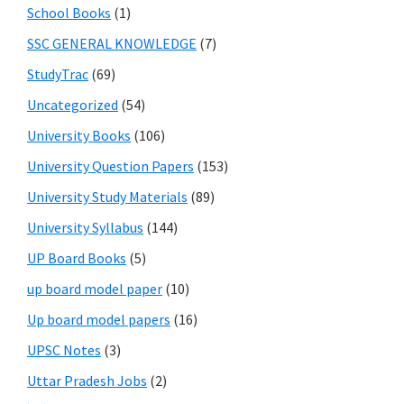
School Books
(1)
SSC GENERAL KNOWLEDGE
(7)
StudyTrac
(69)
Uncategorized
(54)
University Books
(106)
University Question Papers
(153)
University Study Materials
(89)
University Syllabus
(144)
UP Board Books
(5)
up board model paper
(10)
Up board model papers
(16)
UPSC Notes
(3)
Uttar Pradesh Jobs
(2)