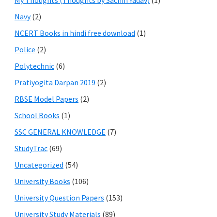
My Thoughts (Thoughts by Sachin Yadav)
(1)
Navy
(2)
NCERT Books in hindi free download
(1)
Police
(2)
Polytechnic
(6)
Pratiyogita Darpan 2019
(2)
RBSE Model Papers
(2)
School Books
(1)
SSC GENERAL KNOWLEDGE
(7)
StudyTrac
(69)
Uncategorized
(54)
University Books
(106)
University Question Papers
(153)
University Study Materials
(89)