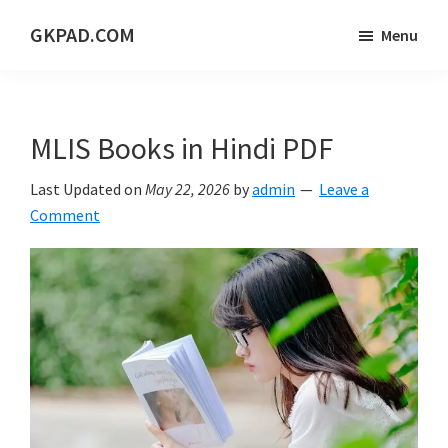
Skip
Skip
Skip
GKPAD.COM
Menu
to
to
to
ONLINE
main
primary
footer
HINDI
content
sidebar
EDUCATION
MLIS Books in Hindi PDF
PORTAL
Last Updated on
May 22, 2026
by
admin
Leave a
Comment