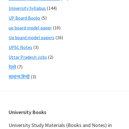
University Syllabus
(144)
UP Board Books
(5)
up board model paper
(10)
Up board model papers
(16)
UPSC Notes
(3)
Uttar Pradesh Jobs
(2)
रेलवे
(7)
सामान्य हिन्दी
(3)
Footer
University Books
University Study Materials (Books and Notes) in