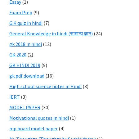
Essay
(1)
Exam Prep
(9)
G.K quiz in hindi
(7)
General Knowledge in hindi (सामान्य ज्ञान)
(24)
gk 2018 in hindi
(12)
GK 2020
(2)
GK HINDI 2019
(9)
gk pdf download
(16)
High school science notes in Hindi
(3)
IERT
(3)
MODEL PAPER
(30)
Motivational quotes in hindi
(1)
mp board model paper
(4)