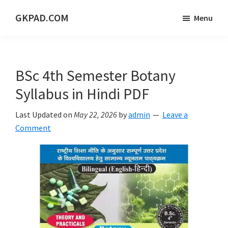
Skip
Skip
Skip
GKPAD.COM
Menu
to
to
to
ONLINE
main
primary
footer
HINDI
content
sidebar
EDUCATION
BSc 4th Semester Botany
PORTAL
Syllabus in Hindi PDF
Last Updated on
May 22, 2026
by
admin
Leave a
Comment