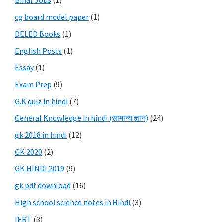
Bihar Jobs
(1)
cg board model paper
(1)
DELED Books
(1)
English Posts
(1)
Essay
(1)
Exam Prep
(9)
G.K quiz in hindi
(7)
General Knowledge in hindi (सामान्य ज्ञान)
(24)
gk 2018 in hindi
(12)
GK 2020
(2)
GK HINDI 2019
(9)
gk pdf download
(16)
High school science notes in Hindi
(3)
IERT
(3)