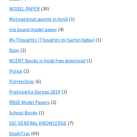
MODEL PAPER
(30)
Motivational quotes in hindi
(1)
mp board model paper
(4)
My Thoughts (Thoughts by Sachin Yadav)
(1)
Navy
(2)
NCERT Books in hindi free download
(1)
Police
(2)
Polytechnic
(6)
Pratiyogita Darpan 2019
(2)
RBSE Model Papers
(2)
School Books
(1)
SSC GENERAL KNOWLEDGE
(7)
StudyTrac
(69)