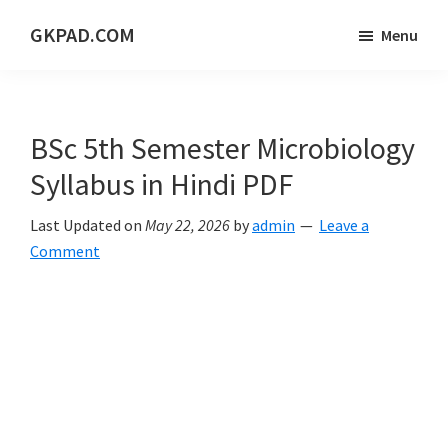
Skip
Skip
Skip
GKPAD.COM
Menu
to
to
to
ONLINE
main
primary
footer
HINDI
content
sidebar
EDUCATION
BSc 5th Semester Microbiology
PORTAL
Syllabus in Hindi PDF
Last Updated on
May 22, 2026
by
admin
Leave a
Comment