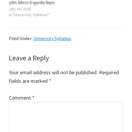
तृतीय सेमेस्टर में सूक्ष्मजीव विज्ञान
(Microbiology) विषय की पढ़ाई
July 16, 2025
कर रहे हैं। इसमें दिया गया सिलेबस
In "University Syllabus"
राष्ट्रीय शिक्षा नीति 2020 (NEP-
2020) पर आधारित है, जिसे भारत
के कई…
Filed Under:
University Syllabus
Reader
Leave a Reply
Interactions
Your email address will not be published.
Required
fields are marked
*
Comment
*