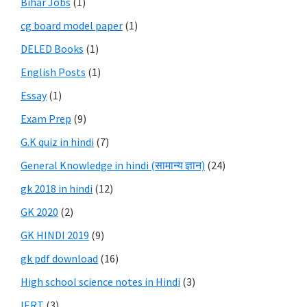
Bihar Jobs
(1)
cg board model paper
(1)
DELED Books
(1)
English Posts
(1)
Essay
(1)
Exam Prep
(9)
G.K quiz in hindi
(7)
General Knowledge in hindi (सामान्य ज्ञान)
(24)
gk 2018 in hindi
(12)
GK 2020
(2)
GK HINDI 2019
(9)
gk pdf download
(16)
High school science notes in Hindi
(3)
IERT
(3)