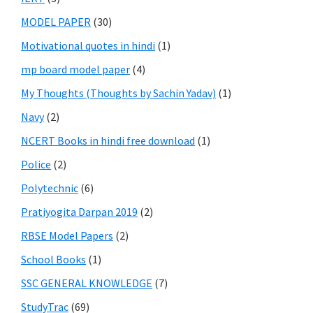
MODEL PAPER
(30)
Motivational quotes in hindi
(1)
mp board model paper
(4)
My Thoughts (Thoughts by Sachin Yadav)
(1)
Navy
(2)
NCERT Books in hindi free download
(1)
Police
(2)
Polytechnic
(6)
Pratiyogita Darpan 2019
(2)
RBSE Model Papers
(2)
School Books
(1)
SSC GENERAL KNOWLEDGE
(7)
StudyTrac
(69)