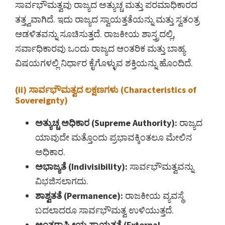
ಸಾರ್ವಭೌಮತ್ವವು ರಾಜ್ಯದ ಅತ್ಯುಚ್ಚ ಮತ್ತು ಪರಮಾಧಿಕಾರದ
ತತ್ತ್ವವಾಗಿದೆ. ಇದು ರಾಜ್ಯದ ಸ್ವಾಯತ್ತತೆಯನ್ನು ಮತ್ತು ಸ್ವತಂತ್ರ
ಆಡಳಿತವನ್ನು ಸೂಚಿಸುತ್ತದೆ. ರಾಜಕೀಯ ಶಾಸ್ತ್ರದಲ್ಲಿ,
ಸರ್ವಾಧಿಕಾರವು ಒಂದು ರಾಜ್ಯದ ಆಂತರಿಕ ಮತ್ತು ಬಾಹ್ಯ
ವಿಷಯಗಳಲ್ಲಿ ನಿರ್ಧಾರ ಕೈಗೊಳ್ಳುವ ಶಕ್ತಿಯನ್ನು ಹೊಂದಿದೆ.
(ii) ಸಾರ್ವಭೌಮತ್ವದ ಲಕ್ಷಣಗಳು (Characteristics of
Sovereignty)
ಅತ್ಯುಚ್ಚ ಅಧಿಕಾರ (Supreme Authority):
ರಾಜ್ಯದ
ಯಾವುದೇ ಮತ್ತೊಂದು ಪ್ರಭಾವಕ್ಕಿಂತಲೂ ಮೇಲಿನ
ಅಧಿಕಾರ.
ಅಭಾಜ್ಯತೆ (Indivisibility):
ಸಾರ್ವಭೌಮತ್ವವನ್ನು
ವಿಭಜಿಸಲಾಗದು.
ಶಾಶ್ವತತೆ (Permanence):
ರಾಜಕೀಯ ವ್ಯವಸ್ಥೆ
ಬದಲಾದರೂ ಸಾರ್ವಭೌಮತ್ವ ಉಳಿಯುತ್ತದೆ.
ಅಂತರಾಷ್ಟ್ರೀಯ ಸ್ವಾಯತ್ತತೆ (External