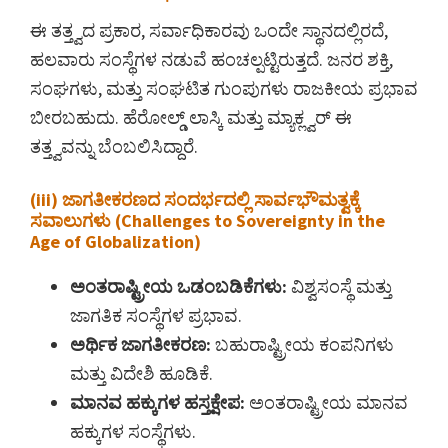
ಈ ತತ್ತ್ವದ ಪ್ರಕಾರ, ಸರ್ವಾಧಿಕಾರವು ಒಂದೇ ಸ್ಥಾನದಲ್ಲಿರದೆ,
ಹಲವಾರು ಸಂಸ್ಥೆಗಳ ನಡುವೆ ಹಂಚಲ್ಪಟ್ಟಿರುತ್ತದೆ. ಜನರ ಶಕ್ತಿ,
ಸಂಘಗಳು, ಮತ್ತು ಸಂಘಟಿತ ಗುಂಪುಗಳು ರಾಜಕೀಯ ಪ್ರಭಾವ
ಬೀರಬಹುದು. ಹೆರೋಲ್ಡ್ ಲಾಸ್ಕಿ ಮತ್ತು ಮ್ಯಾಕ್ಲ್ವರ್ ಈ
ತತ್ತ್ವವನ್ನು ಬೆಂಬಲಿಸಿದ್ದಾರೆ.
(iii) ಜಾಗತೀಕರಣದ ಸಂದರ್ಭದಲ್ಲಿ ಸಾರ್ವಭೌಮತ್ವಕ್ಕೆ
ಸವಾಲುಗಳು (Challenges to Sovereignty in the
Age of Globalization)
ಅಂತರಾಷ್ಟ್ರೀಯ ಒಡಂಬಡಿಕೆಗಳು:
ವಿಶ್ವಸಂಸ್ಥೆ ಮತ್ತು
ಜಾಗತಿಕ ಸಂಸ್ಥೆಗಳ ಪ್ರಭಾವ.
ಅರ್ಥಿಕ ಜಾಗತೀಕರಣ:
ಬಹುರಾಷ್ಟ್ರೀಯ ಕಂಪನಿಗಳು
ಮತ್ತು ವಿದೇಶಿ ಹೂಡಿಕೆ.
ಮಾನವ ಹಕ್ಕುಗಳ ಹಸ್ತಕ್ಷೇಪ:
ಅಂತರಾಷ್ಟ್ರೀಯ ಮಾನವ
ಹಕ್ಕುಗಳ ಸಂಸ್ಥೆಗಳು.