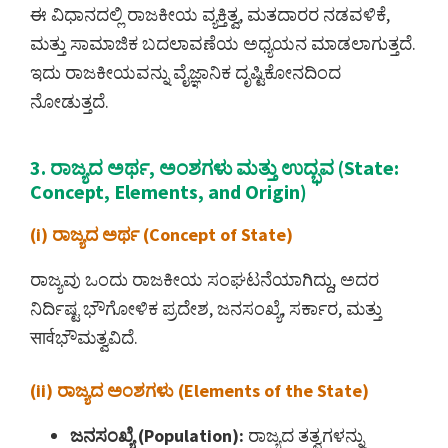
ಈ ವಿಧಾನದಲ್ಲಿ ರಾಜಕೀಯ ವ್ಯಕ್ತಿತ್ವ, ಮತದಾರರ ನಡವಳಿಕೆ,
ಮತ್ತು ಸಾಮಾಜಿಕ ಬದಲಾವಣೆಯ ಅಧ್ಯಯನ ಮಾಡಲಾಗುತ್ತದೆ.
ಇದು ರಾಜಕೀಯವನ್ನು ವೈಜ್ಞಾನಿಕ ದೃಷ್ಟಿಕೋನದಿಂದ
ನೋಡುತ್ತದೆ.
3. ರಾಜ್ಯದ ಅರ್ಥ, ಅಂಶಗಳು ಮತ್ತು ಉದ್ಭವ (State:
Concept, Elements, and Origin)
(i) ರಾಜ್ಯದ ಅರ್ಥ (Concept of State)
ರಾಜ್ಯವು ಒಂದು ರಾಜಕೀಯ ಸಂಘಟನೆಯಾಗಿದ್ದು, ಅದರ
ನಿರ್ದಿಷ್ಟ ಭೌಗೋಳಿಕ ಪ್ರದೇಶ, ಜನಸಂಖ್ಯೆ, ಸರ್ಕಾರ, ಮತ್ತು
सार्वಭೌಮತ್ವವಿದೆ.
(ii) ರಾಜ್ಯದ ಅಂಶಗಳು (Elements of the State)
ಜನಸಂಖ್ಯೆ (Population):
ರಾಜ್ಯದ ತತ್ವಗಳನ್ನು