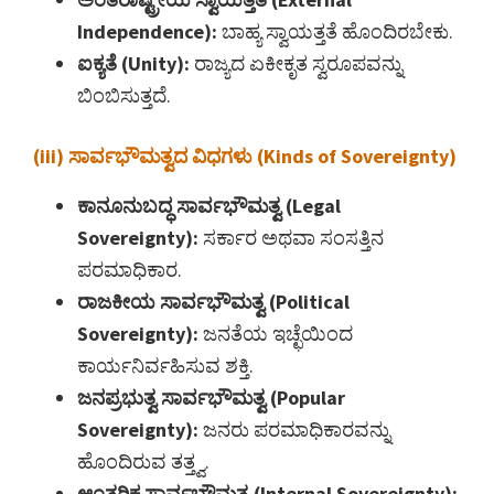
Independence):
ಬಾಹ್ಯ ಸ್ವಾಯತ್ತತೆ ಹೊಂದಿರಬೇಕು.
ಐಕ್ಯತೆ (Unity):
ರಾಜ್ಯದ ಏಕೀಕೃತ ಸ್ವರೂಪವನ್ನು
ಬಿಂಬಿಸುತ್ತದೆ.
(iii) ಸಾರ್ವಭೌಮತ್ವದ ವಿಧಗಳು (Kinds of Sovereignty)
ಕಾನೂನುಬದ್ಧ ಸಾರ್ವಭೌಮತ್ವ (Legal
Sovereignty):
ಸರ್ಕಾರ ಅಥವಾ ಸಂಸತ್ತಿನ
ಪರಮಾಧಿಕಾರ.
ರಾಜಕೀಯ ಸಾರ್ವಭೌಮತ್ವ (Political
Sovereignty):
ಜನತೆಯ ಇಚ್ಛೆಯಿಂದ
ಕಾರ್ಯನಿರ್ವಹಿಸುವ ಶಕ್ತಿ.
ಜನಪ್ರಭುತ್ವ ಸಾರ್ವಭೌಮತ್ವ (Popular
Sovereignty):
ಜನರು ಪರಮಾಧಿಕಾರವನ್ನು
ಹೊಂದಿರುವ ತತ್ತ್ವ.
ಆಂತರಿಕ ಸಾರ್ವಭೌಮತ್ವ (Internal Sovereignty):