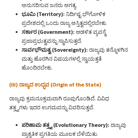
ಅನುಸರಿಸುವ ಜನರು ಅಗತ್ಯ.
ಭೂಮಿ (Territory):
ನಿರ್ದಿಷ್ಟ ಭೌಗೋಳಿಕ
ಪ್ರದೇಶದಲ್ಲಿ ಒಂದು ರಾಜ್ಯ ಅಸ್ತಿತ್ವದಲ್ಲಿರಬೇಕು.
ಸರ್ಕಾರ (Government):
ಆಡಳಿತ ವ್ಯವಸ್ಥೆ
ಪ್ರಜಾಪ್ರಭುತ್ವವನ್ನು ಸ್ಥಾಪಿಸುತ್ತದೆ.
ಸಾರ್ವಭೌಮತ್ವ (Sovereignty):
ರಾಜ್ಯವು ತನ್ನೊಳಗಿನ
ಮತ್ತು ಹೊರಗಿನ ವಿಷಯಗಳಲ್ಲಿ ಸ್ವಾಯತ್ತತೆ
ಹೊಂದಿರಬೇಕು.
(iii) ರಾಜ್ಯದ ಉದ್ಭವ (Origin of the State)
ರಾಜ್ಯವು ಕ್ರಮನೂಕ್ರಮವಾಗಿ ರೂಪುಗೊಂಡಿದೆ. ವಿವಿಧ
ತತ್ತ್ವಗಳು ಇದರ ಉಗಮವನ್ನು ವಿವರಿಸುತ್ತವೆ.
ಪರಿಣಾಮ ತತ್ತ್ವ (Evolutionary Theory):
ರಾಜ್ಯವು
ಪ್ರಾಕೃತಿಕ ಪ್ರಗತಿಯ ಮೂಲಕ ಬೆಳೆಯಿತು.