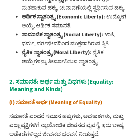
ಮತಹಾಕುವ ಹಕ್ಕು, ಚುನಾವಣೆಯಲ್ಲಿ ಸ್ಪರ್ಧಿಸುವ ಹಕ್ಕು.
ಆರ್ಥಿಕ ಸ್ವಾತಂತ್ರ್ಯ (Economic Liberty):
ಉದ್ಯೋಗ
ಆಯ್ಕೆ, ಆರ್ಥಿಕ ಸಮಾನತೆ.
ಸಾಮಾಜಿಕ ಸ್ವಾತಂತ್ರ್ಯ (Social Liberty):
ಜಾತಿ,
ಧರ್ಮ, ವರ್ಗಭೇದದಿಂದ ಮುಕ್ತವಾಗಿರುವ ಸ್ಥಿತಿ.
ನೈತಿಕ ಸ್ವಾತಂತ್ರ್ಯ (Moral Liberty):
ನೈತಿಕ
ಆಯ್ಕೆಗಳನ್ನು ತೀರ್ಮಾನಿಸುವ ಸ್ವಾತಂತ್ರ್ಯ.
2. ಸಮಾನತೆ: ಅರ್ಥ ಮತ್ತು ವಿಧಗಳು (Equality:
Meaning and Kinds)
(i) ಸಮಾನತೆ ಅರ್ಥ (Meaning of Equality)
ಸಮಾನತೆ ಎಂದರೆ ಸಮಾನ ಹಕ್ಕುಗಳು, ಅವಕಾಶಗಳು, ಮತ್ತು
ಎಲ್ಲಾ ವ್ಯಕ್ತಿಗಳಿಗೆ ನ್ಯಾಯೋಚಿತ ಜೀವನದ ವ್ಯವಸ್ಥೆ. ಇದು ಬಾಹ್ಯ
ಅಡೆತಡೆಗಳಿಲ್ಲದ ಜೀವನದ ಭರವಸೆ ನೀಡುತ್ತದೆ.