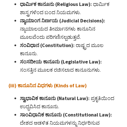
ಧಾರ್ಮಿಕ ಕಾನೂನು (Religious Law):
ಧಾರ್ಮಿಕ
ಶಾಸ್ತ್ರಗಳಿಂದ ಬಂದ ನಿಯಮಗಳು.
ನ್ಯಾಯಾಂಗ ನಿರ್ಣಯ (Judicial Decisions):
ನ್ಯಾಯಾಲಯದ ತೀರ್ಮಾನಗಳು ಕಾನೂನಿನ
ಮೂಲವೆಂದು ಪರಿಗಣಿಸಲ್ಪಡುತ್ತವೆ.
ಸಂವಿಧಾನ (Constitution):
ರಾಷ್ಟ್ರದ ಮೂಲ
ಕಾನೂನು.
ಸಂಸದೀಯ ಕಾನೂನು (Legislative Law):
ಸಂಸತ್ತಿನ ಮೂಲಕ ರಚಿಸಲಾದ ಕಾನೂನುಗಳು.
(iii) ಕಾನೂನಿನ ವಿಧಗಳು (Kinds of Law)
ಸ್ವಾಭಾವಿಕ ಕಾನೂನು (Natural Law):
ಪ್ರಕೃತಿಯಿಂದ
ಉದ್ಭವಿಸಿದ ಕಾನೂನು.
ಸಾಂವಿಧಾನಿಕ ಕಾನೂನು (Constitutional Law):
ದೇಶದ ಆಡಳಿತ ನಿಯಮಗಳನ್ನು ನಿರ್ಧರಿಸುವ