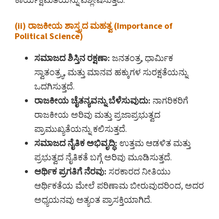
(ii) ರಾಜಕೀಯ ಶಾಸ್ತ್ರದ ಮಹತ್ವ (Importance of
Political Science)
ಸಮಾಜದ ಶಿಸ್ತಿನ ರಕ್ಷಣಾ:
ಜನತಂತ್ರ, ಧಾರ್ಮಿಕ
ಸ್ವಾತಂತ್ರ್ಯ, ಮತ್ತು ಮಾನವ ಹಕ್ಕುಗಳ ಸುರಕ್ಷತೆಯನ್ನು
ಒದಗಿಸುತ್ತದೆ.
ರಾಜಕೀಯ ಚೈತನ್ಯವನ್ನು ಬೆಳೆಸುವುದು:
ನಾಗರಿಕರಿಗೆ
ರಾಜಕೀಯ ಅರಿವು ಮತ್ತು ಪ್ರಜಾಪ್ರಭುತ್ವದ
ಪ್ರಾಮುಖ್ಯತೆಯನ್ನು ಕಲಿಸುತ್ತದೆ.
ಸಮಾಜದ ನೈತಿಕ ಅಭಿವೃದ್ಧಿ:
ಉತ್ತಮ ಆಡಳಿತ ಮತ್ತು
ಪ್ರಭುತ್ವದ ನೈತಿಕತೆ ಬಗ್ಗೆ ಅರಿವು ಮೂಡಿಸುತ್ತದೆ.
ಆರ್ಥಿಕ ಪ್ರಗತಿಗೆ ನೆರವು:
ಸರಕಾರದ ನೀತಿಯು
ಆರ್ಥಿಕತೆಯ ಮೇಲೆ ಪರಿಣಾಮ ಬೀರುವುದರಿಂದ, ಅದರ
ಅಧ್ಯಯನವು ಅತ್ಯಂತ ಪ್ರಾಸಕ್ತಿಯಾಗಿದೆ.