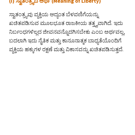
(i) ಸ್ವಾತಂತ್ರ್ಯದ ಅರ್ಥ (Meaning of Liberty)
ಸ್ವಾತಂತ್ರ್ಯವು ವ್ಯಕ್ತಿಯ ಆದ್ಯಂತ ಬೆಳವಣಿಗೆಯನ್ನು
ಖಚಿತಪಡಿಸುವ ಮೂಲಭೂತ ರಾಜಕೀಯ ತತ್ತ್ವವಾಗಿದೆ. ಇದು
ನಿರ್ಬಂಧಗಳಿಲ್ಲದ ಜೀವನವನ್ನೊದಗಿಸಬೇಕು ಎಂಬ ಅರ್ಥವಲ್ಲ,
ಬದಲಾಗಿ ಇದು ನೈತಿಕ ಮತ್ತು ಕಾನೂನಾತ್ಮಕ ಬಾಧ್ಯತೆಯೊಂದಿಗೆ
ವ್ಯಕ್ತಿಯ ಹಕ್ಕುಗಳ ರಕ್ಷಣೆ ಮತ್ತು ವಿಕಾಸವನ್ನು ಖಚಿತಪಡಿಸುತ್ತದೆ.