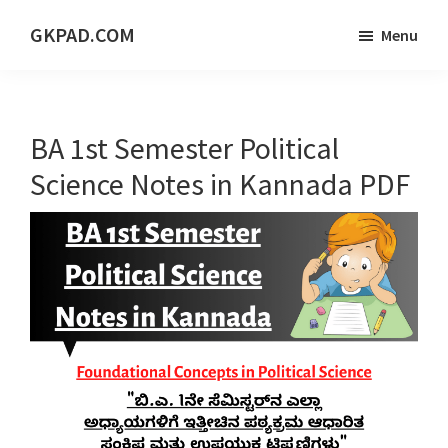
Skip
Skip
Skip
GKPAD.COM
Menu
to
to
to
ONLINE
main
primary
footer
HINDI
content
sidebar
EDUCATION
BA 1st Semester Political
PORTAL
Science Notes in Kannada PDF