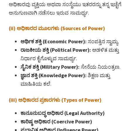
ಅಧಿಕಾರವು ವ್ಯಕ್ತಿಯ ಅಥವಾ ಸಂಸ್ಥೆಯು ಇತರರನ್ನು ತನ್ನ ಇಚ್ಛೆಗೆ
ಅನುಗುಣವಾಗಿ ನಡೆಸಲು ಇರುವ ಸಾಮರ್ಥ್ಯ.
(ii) ಅಧಿಕಾರದ ಮೂಲಗಳು (Sources of Power)
ಆರ್ಥಿಕ ಶಕ್ತಿ (Economic Power):
ಸಂಪತ್ತಿನ ಸ್ವಾಮ್ಯ.
ರಾಜಕೀಯ ಶಕ್ತಿ (Political Power):
ಆಡಳಿತ ಮತ್ತು
ನಿರ್ಧಾರ ಕೈಗೊಳ್ಳುವ ಸಾಮರ್ಥ್ಯ.
ಸೈನಿಕ ಶಕ್ತಿ (Military Power):
ಸೇನೆಯ ನಿಯಂತ್ರಣ.
ಜ್ಞಾನ ಶಕ್ತಿ (Knowledge Power):
ಶಿಕ್ಷಣ ಮತ್ತು
ಮಾಹಿತಿಯ ಕಲೆ.
(iii) ಅಧಿಕಾರದ ಪ್ರಕಾರಗಳು (Types of Power)
ಕಾನೂನುಬದ್ಧ ಅಧಿಕಾರ (Legal Authority)
ಕಾರಿಷ್ಠ ಅಧಿಕಾರ (Coercive Power)
ಪ್ರಭಾವಿತ ಅಧಿಕಾರ (Influence Power)