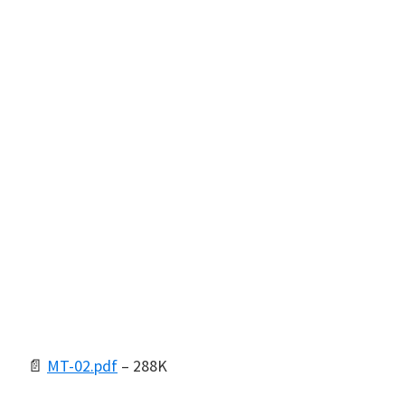
📄
MT-02.pdf
– 288K