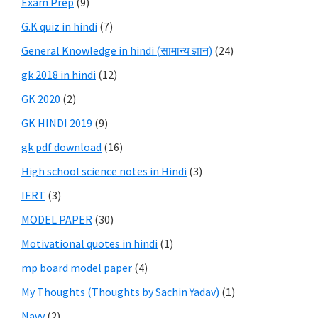
Exam Prep
(9)
G.K quiz in hindi
(7)
General Knowledge in hindi (सामान्य ज्ञान)
(24)
gk 2018 in hindi
(12)
GK 2020
(2)
GK HINDI 2019
(9)
gk pdf download
(16)
High school science notes in Hindi
(3)
IERT
(3)
MODEL PAPER
(30)
Motivational quotes in hindi
(1)
mp board model paper
(4)
My Thoughts (Thoughts by Sachin Yadav)
(1)
Navy
(2)