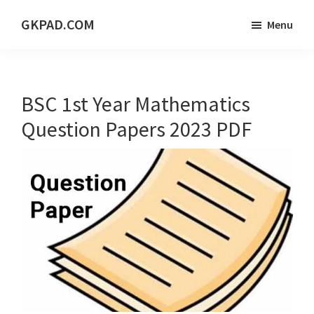
Skip
Skip
Skip
GKPAD.COM
Menu
to
to
to
ONLINE
main
primary
footer
HINDI
content
sidebar
EDUCATION
BSC 1st Year Mathematics
PORTAL
Question Papers 2023 PDF