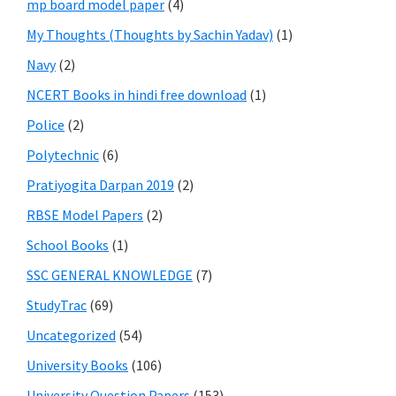
mp board model paper
(4)
My Thoughts (Thoughts by Sachin Yadav)
(1)
Navy
(2)
NCERT Books in hindi free download
(1)
Police
(2)
Polytechnic
(6)
Pratiyogita Darpan 2019
(2)
RBSE Model Papers
(2)
School Books
(1)
SSC GENERAL KNOWLEDGE
(7)
StudyTrac
(69)
Uncategorized
(54)
University Books
(106)
University Question Papers
(153)