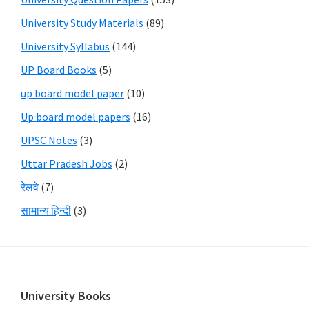
University Study Materials
(89)
University Syllabus
(144)
UP Board Books
(5)
up board model paper
(10)
Up board model papers
(16)
UPSC Notes
(3)
Uttar Pradesh Jobs
(2)
रेलवे
(7)
सामान्य हिन्दी
(3)
Footer
University Books