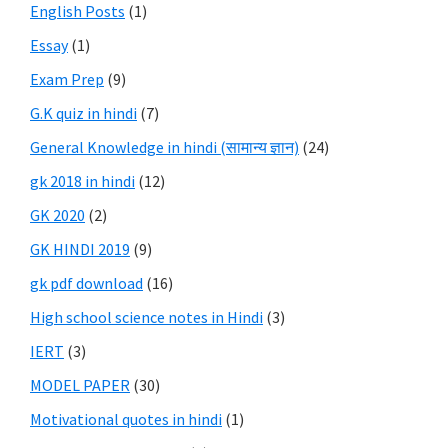
English Posts
(1)
Essay
(1)
Exam Prep
(9)
G.K quiz in hindi
(7)
General Knowledge in hindi (सामान्य ज्ञान)
(24)
gk 2018 in hindi
(12)
GK 2020
(2)
GK HINDI 2019
(9)
gk pdf download
(16)
High school science notes in Hindi
(3)
IERT
(3)
MODEL PAPER
(30)
Motivational quotes in hindi
(1)