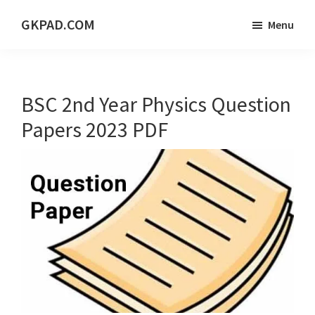
Skip
Skip
Skip
GKPAD.COM
Menu
to
to
to
ONLINE
main
primary
footer
HINDI
content
sidebar
EDUCATION
BSC 2nd Year Physics Question
PORTAL
Papers 2023 PDF