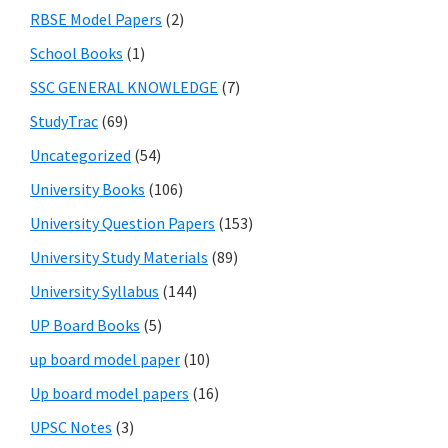
RBSE Model Papers
(2)
School Books
(1)
SSC GENERAL KNOWLEDGE
(7)
StudyTrac
(69)
Uncategorized
(54)
University Books
(106)
University Question Papers
(153)
University Study Materials
(89)
University Syllabus
(144)
UP Board Books
(5)
up board model paper
(10)
Up board model papers
(16)
UPSC Notes
(3)