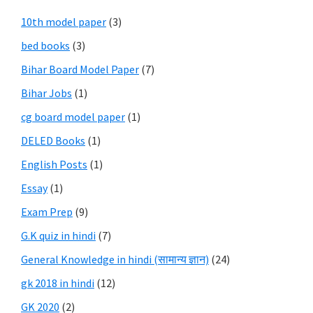
10th model paper
(3)
bed books
(3)
Bihar Board Model Paper
(7)
Bihar Jobs
(1)
cg board model paper
(1)
DELED Books
(1)
English Posts
(1)
Essay
(1)
Exam Prep
(9)
G.K quiz in hindi
(7)
General Knowledge in hindi (सामान्य ज्ञान)
(24)
gk 2018 in hindi
(12)
GK 2020
(2)