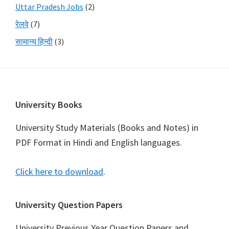
Uttar Pradesh Jobs
(2)
रेलवे
(7)
सामान्य हिन्दी
(3)
Footer
University Books
University Study Materials (Books and Notes) in
PDF Format in Hindi and English languages.
Click here to download
.
University Question Papers
University Previous Year Question Papers and