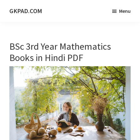
Skip
Skip
Skip
GKPAD.COM
Menu
to
to
to
ONLINE
main
primary
footer
HINDI
content
sidebar
EDUCATION
BSc 3rd Year Mathematics
PORTAL
Books in Hindi PDF