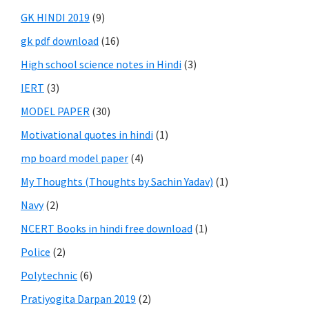
GK HINDI 2019
(9)
gk pdf download
(16)
High school science notes in Hindi
(3)
IERT
(3)
MODEL PAPER
(30)
Motivational quotes in hindi
(1)
mp board model paper
(4)
My Thoughts (Thoughts by Sachin Yadav)
(1)
Navy
(2)
NCERT Books in hindi free download
(1)
Police
(2)
Polytechnic
(6)
Pratiyogita Darpan 2019
(2)