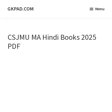
Skip
Skip
Skip
GKPAD.COM
Menu
to
to
to
ONLINE
main
primary
footer
HINDI
content
sidebar
EDUCATION
CSJMU MA Hindi Books 2025
PORTAL
PDF