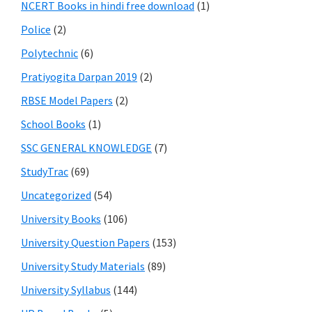
NCERT Books in hindi free download
(1)
Police
(2)
Polytechnic
(6)
Pratiyogita Darpan 2019
(2)
RBSE Model Papers
(2)
School Books
(1)
SSC GENERAL KNOWLEDGE
(7)
StudyTrac
(69)
Uncategorized
(54)
University Books
(106)
University Question Papers
(153)
University Study Materials
(89)
University Syllabus
(144)