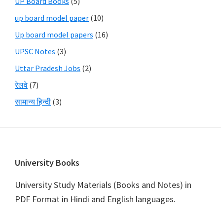
UP Board Books
(5)
up board model paper
(10)
Up board model papers
(16)
UPSC Notes
(3)
Uttar Pradesh Jobs
(2)
रेलवे
(7)
सामान्य हिन्दी
(3)
Footer
University Books
University Study Materials (Books and Notes) in
PDF Format in Hindi and English languages.