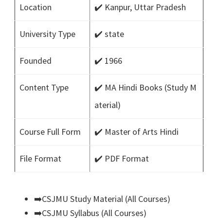
Location
✔️ Kanpur, Uttar Pradesh
University Type
✔️ state
Founded
✔️ 1966
Content Type
✔️ MA Hindi Books (Study M
aterial)
Course Full Form
✔️ Master of Arts Hindi
File Format
✔️ PDF Format
➡️CSJMU Study Material (All Courses)
➡️CSJMU Syllabus (All Courses)