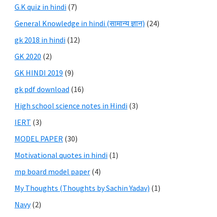
G.K quiz in hindi
(7)
General Knowledge in hindi (सामान्य ज्ञान)
(24)
gk 2018 in hindi
(12)
GK 2020
(2)
GK HINDI 2019
(9)
gk pdf download
(16)
High school science notes in Hindi
(3)
IERT
(3)
MODEL PAPER
(30)
Motivational quotes in hindi
(1)
mp board model paper
(4)
My Thoughts (Thoughts by Sachin Yadav)
(1)
Navy
(2)