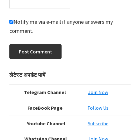
Notify me via e-mail if anyone answers my
comment.
Primary
लेटेस्ट अपडेट पायें
Sidebar
Telegram Channel
Join Now
FaceBook Page
Follow Us
Youtube Channel
Subscribe
WhatsApp Channel
Join Now