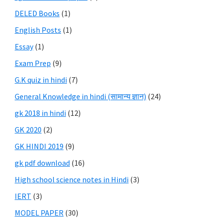
DELED Books
(1)
English Posts
(1)
Essay
(1)
Exam Prep
(9)
G.K quiz in hindi
(7)
General Knowledge in hindi (सामान्य ज्ञान)
(24)
gk 2018 in hindi
(12)
GK 2020
(2)
GK HINDI 2019
(9)
gk pdf download
(16)
High school science notes in Hindi
(3)
IERT
(3)
MODEL PAPER
(30)