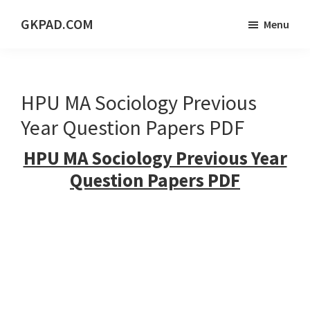
Skip
Skip
Skip
GKPAD.COM
Menu
to
to
to
ONLINE
main
primary
footer
HINDI
content
sidebar
EDUCATION
HPU MA Sociology Previous
PORTAL
Year Question Papers PDF
HPU MA Sociology Previous Year
Question Papers PDF