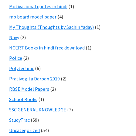
Motivational quotes in hindi
(1)
mp board model paper
(4)
My Thoughts (Thoughts by Sachin Yadav)
(1)
Navy
(2)
NCERT Books in hindi free download
(1)
Police
(2)
Polytechnic
(6)
Pratiyogita Darpan 2019
(2)
RBSE Model Papers
(2)
School Books
(1)
SSC GENERAL KNOWLEDGE
(7)
StudyTrac
(69)
Uncategorized
(54)