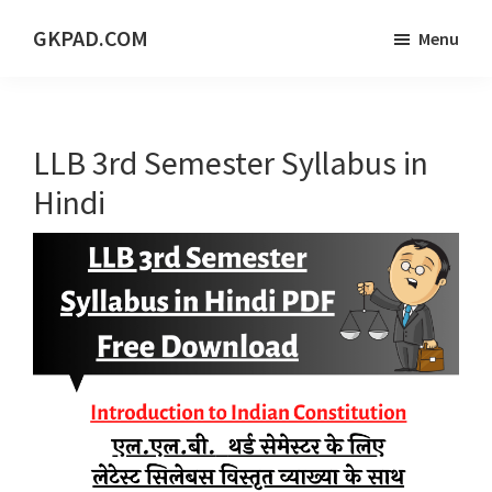
Skip
Skip
Skip
GKPAD.COM
Menu
to
to
to
ONLINE
main
primary
footer
HINDI
content
sidebar
EDUCATION
LLB 3rd Semester Syllabus in
PORTAL
Hindi