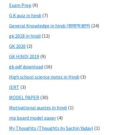
Exam Prep
(9)
G.K quiz in hindi
(7)
General Knowledge in hindi (सामान्य ज्ञान)
(24)
gk 2018 in hindi
(12)
GK 2020
(2)
GK HINDI 2019
(9)
gk pdf download
(16)
High school science notes in Hindi
(3)
IERT
(3)
MODEL PAPER
(30)
Motivational quotes in hindi
(1)
mp board model paper
(4)
My Thoughts (Thoughts by Sachin Yadav)
(1)