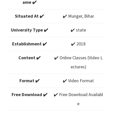
ame ✔️
Situated At ✔️
✔️ Munger, Bihar
University Type ✔️
✔️ state
Establishment ✔️
✔️ 2018
Content ✔️
✔️ Online Classes (Video L
ectures)
Format ✔️
✔️ Video Format
Free Download ✔️
✔️ Free Download Availabl
e