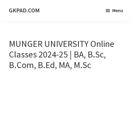
Skip
Skip
Skip
GKPAD.COM
Menu
to
to
to
ONLINE
main
primary
footer
HINDI
content
sidebar
EDUCATION
MUNGER UNIVERSITY Online
PORTAL
Classes 2024-25 | BA, B.Sc,
B.Com, B.Ed, MA, M.Sc