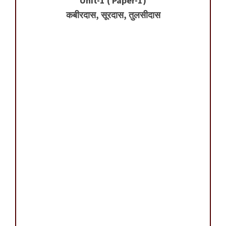
Unit-1 ( Paper-1)
कबीरदास, सूरदास, तुलसीदास