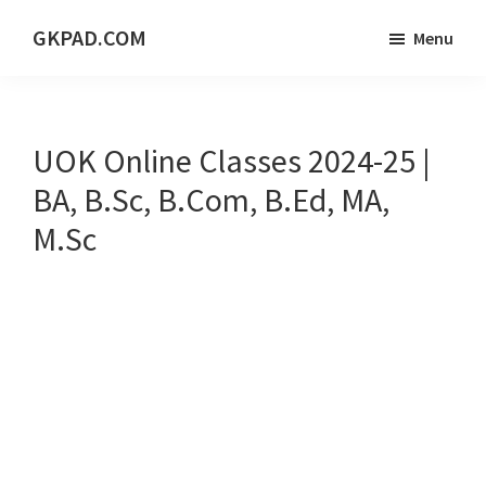
Skip
Skip
Skip
GKPAD.COM
Menu
to
to
to
ONLINE
main
primary
footer
HINDI
content
sidebar
EDUCATION
UOK Online Classes 2024-25 |
PORTAL
BA, B.Sc, B.Com, B.Ed, MA,
M.Sc