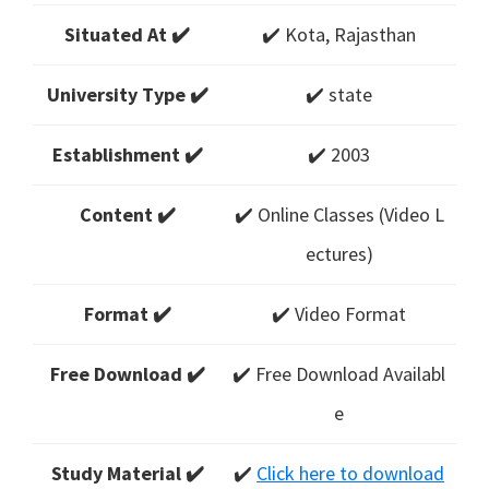
Situated At ✔️
✔️ Kota, Rajasthan
University Type ✔️
✔️ state
Establishment ✔️
✔️ 2003
Content ✔️
✔️ Online Classes (Video L
ectures)
Format ✔️
✔️ Video Format
Free Download ✔️
✔️ Free Download Availabl
e
Study Material ✔️
✔️
Click here to download