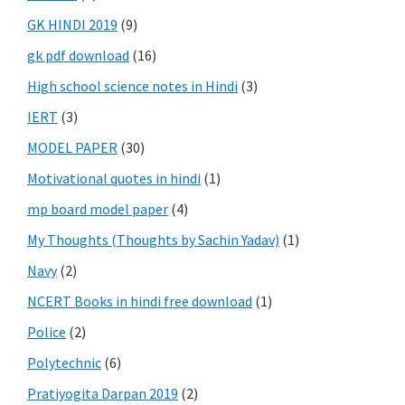
GK HINDI 2019
(9)
gk pdf download
(16)
High school science notes in Hindi
(3)
IERT
(3)
MODEL PAPER
(30)
Motivational quotes in hindi
(1)
mp board model paper
(4)
My Thoughts (Thoughts by Sachin Yadav)
(1)
Navy
(2)
NCERT Books in hindi free download
(1)
Police
(2)
Polytechnic
(6)
Pratiyogita Darpan 2019
(2)