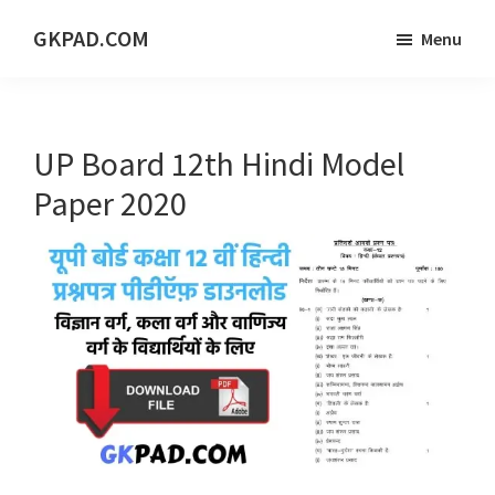
Skip
Skip
Skip
GKPAD.COM
Menu
to
to
to
ONLINE
main
primary
footer
HINDI
content
sidebar
EDUCATION
UP Board 12th Hindi Model
PORTAL
Paper 2020