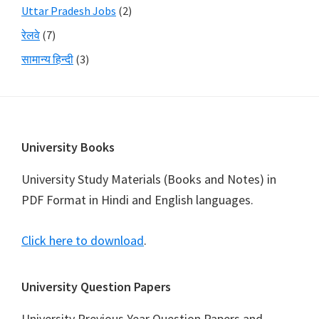
Uttar Pradesh Jobs
(2)
रेलवे
(7)
सामान्य हिन्दी
(3)
Footer
University Books
University Study Materials (Books and Notes) in
PDF Format in Hindi and English languages.
Click here to download
.
University Question Papers
University Previous Year Question Papers and