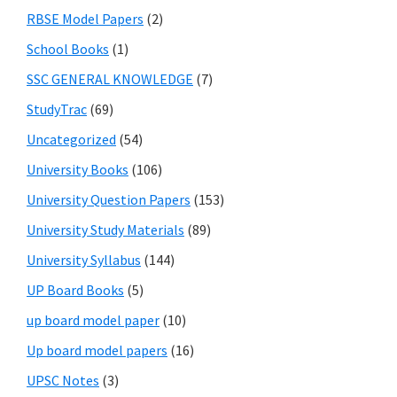
RBSE Model Papers
(2)
School Books
(1)
SSC GENERAL KNOWLEDGE
(7)
StudyTrac
(69)
Uncategorized
(54)
University Books
(106)
University Question Papers
(153)
University Study Materials
(89)
University Syllabus
(144)
UP Board Books
(5)
up board model paper
(10)
Up board model papers
(16)
UPSC Notes
(3)