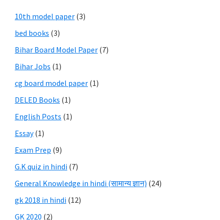
10th model paper
(3)
bed books
(3)
Bihar Board Model Paper
(7)
Bihar Jobs
(1)
cg board model paper
(1)
DELED Books
(1)
English Posts
(1)
Essay
(1)
Exam Prep
(9)
G.K quiz in hindi
(7)
General Knowledge in hindi (सामान्य ज्ञान)
(24)
gk 2018 in hindi
(12)
GK 2020
(2)