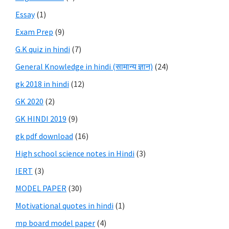
Essay
(1)
Exam Prep
(9)
G.K quiz in hindi
(7)
General Knowledge in hindi (सामान्य ज्ञान)
(24)
gk 2018 in hindi
(12)
GK 2020
(2)
GK HINDI 2019
(9)
gk pdf download
(16)
High school science notes in Hindi
(3)
IERT
(3)
MODEL PAPER
(30)
Motivational quotes in hindi
(1)
mp board model paper
(4)