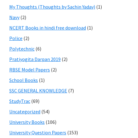
My Thoughts (Thoughts by Sachin Yadav)
(1)
Navy
(2)
NCERT Books in hindi free download
(1)
Police
(2)
Polytechnic
(6)
Pratiyogita Darpan 2019
(2)
RBSE Model Papers
(2)
School Books
(1)
SSC GENERAL KNOWLEDGE
(7)
StudyTrac
(69)
Uncategorized
(54)
University Books
(106)
University Question Papers
(153)