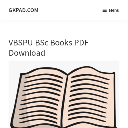
Skip
Skip
Skip
GKPAD.COM
Menu
to
to
to
ONLINE
main
primary
footer
HINDI
content
sidebar
EDUCATION
VBSPU BSc Books PDF
PORTAL
Download