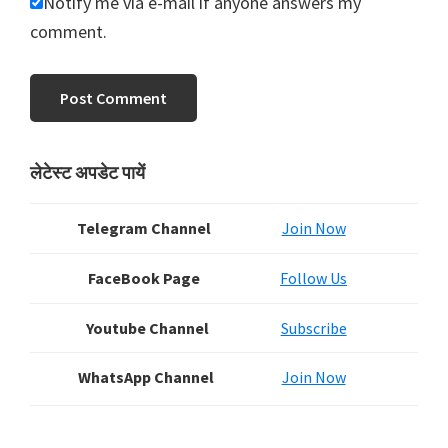
Notify me via e-mail if anyone answers my
comment.
Primary
लेटेस्ट अपडेट पायें
Sidebar
Telegram Channel
Join Now
FaceBook Page
Follow Us
Youtube Channel
Subscribe
WhatsApp Channel
Join Now