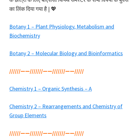
का लिंक दिया गया है | 💖
Botany 1 – Plant Physiology, Metabolism and
Biochemistry
Botany 2 – Molecular Biology and Bioinformatics
//////——///////——///////——/////
Chemistry 1 – Organic Synthesis – A
Chemistry 2 – Rearrangements and Chemistry of
Group Elements
//////——///////——///////——/////