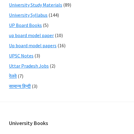
University Study Materials
(89)
University Syllabus
(144)
UP Board Books
(5)
up board model paper
(10)
Up board model papers
(16)
UPSC Notes
(3)
Uttar Pradesh Jobs
(2)
रेलवे
(7)
सामान्य हिन्दी
(3)
Footer
University Books