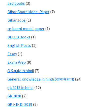
bed books
(3)
Bihar Board Model Paper
(7)
Bihar Jobs
(1)
cg board model paper
(1)
DELED Books
(1)
English Posts
(1)
Essay
(1)
Exam Prep
(9)
G.K quiz in hindi
(7)
General Knowledge in hindi (सामान्य ज्ञान)
(24)
gk 2018 in hindi
(12)
GK 2020
(2)
GK HINDI 2019
(9)