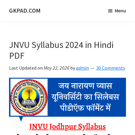
Skip
Skip
Skip
GKPAD.COM
Menu
to
to
to
ONLINE
main
primary
footer
HINDI
content
sidebar
EDUCATION
JNVU Syllabus 2024 in Hindi
PORTAL
PDF
Last Updated on
May 22, 2026
by
admin
30 Comments