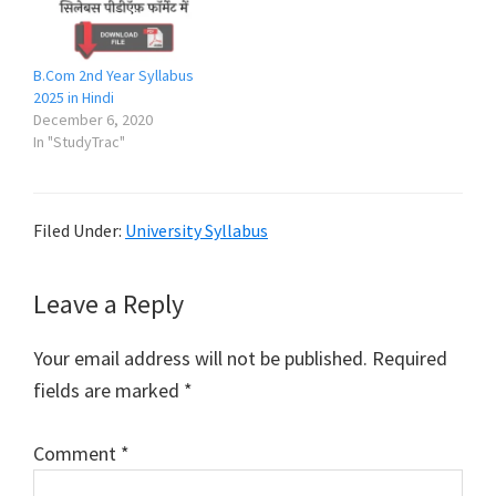
B.Com 2nd Year Syllabus
2025 in Hindi
December 6, 2020
In "StudyTrac"
Filed Under:
University Syllabus
Reader
Leave a Reply
Interactions
Your email address will not be published.
Required
fields are marked
*
Comment
*