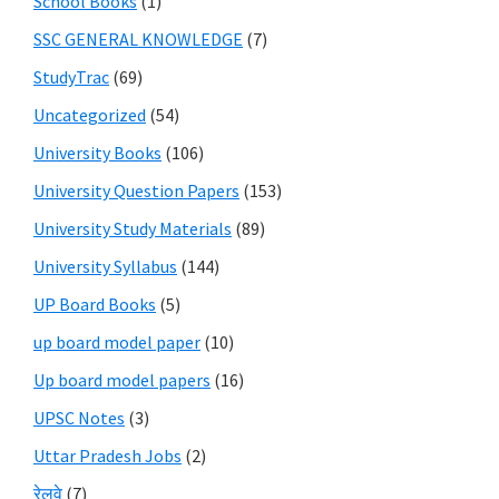
School Books
(1)
SSC GENERAL KNOWLEDGE
(7)
StudyTrac
(69)
Uncategorized
(54)
University Books
(106)
University Question Papers
(153)
University Study Materials
(89)
University Syllabus
(144)
UP Board Books
(5)
up board model paper
(10)
Up board model papers
(16)
UPSC Notes
(3)
Uttar Pradesh Jobs
(2)
रेलवे
(7)