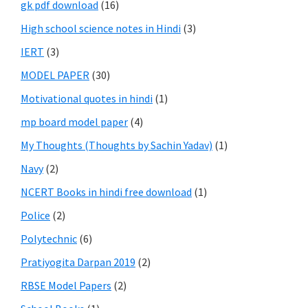
gk pdf download
(16)
High school science notes in Hindi
(3)
IERT
(3)
MODEL PAPER
(30)
Motivational quotes in hindi
(1)
mp board model paper
(4)
My Thoughts (Thoughts by Sachin Yadav)
(1)
Navy
(2)
NCERT Books in hindi free download
(1)
Police
(2)
Polytechnic
(6)
Pratiyogita Darpan 2019
(2)
RBSE Model Papers
(2)