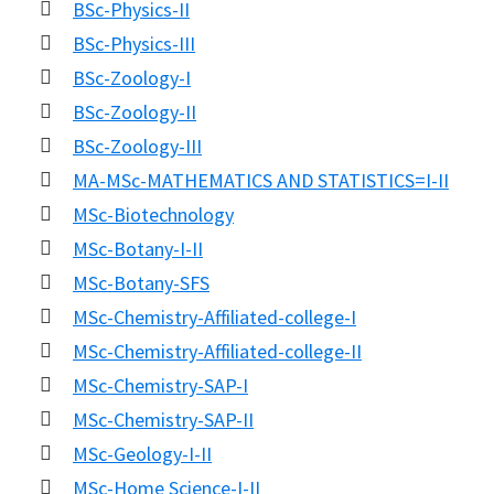
BSc-Physics-II
BSc-Physics-III
BSc-Zoology-I
BSc-Zoology-II
BSc-Zoology-III
MA-MSc-MATHEMATICS AND STATISTICS=I-II
MSc-Biotechnology
MSc-Botany-I-II
MSc-Botany-SFS
MSc-Chemistry-Affiliated-college-I
MSc-Chemistry-Affiliated-college-II
MSc-Chemistry-SAP-I
MSc-Chemistry-SAP-II
MSc-Geology-I-II
MSc-Home Science-I-II