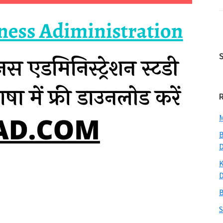
M
B
K
B
S