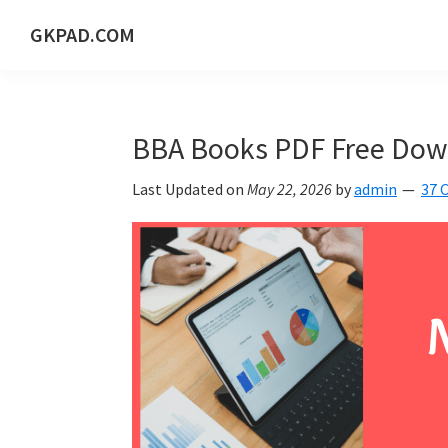
Skip
Skip
Skip
Skip
GKPAD.COM
to
to
to
to
ONLINE
primary
main
primary
footer
HINDI
navigation
content
sidebar
EDUCATION
BBA Books PDF Free Dow
PORTAL
Last Updated on
May 22, 2026
by
admin
37 