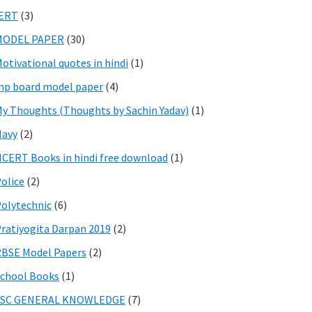
IERT
(3)
MODEL PAPER
(30)
otivational quotes in hindi
(1)
p board model paper
(4)
y Thoughts (Thoughts by Sachin Yadav)
(1)
Navy
(2)
CERT Books in hindi free download
(1)
olice
(2)
olytechnic
(6)
ratiyogita Darpan 2019
(2)
BSE Model Papers
(2)
chool Books
(1)
SSC GENERAL KNOWLEDGE
(7)