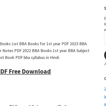
S
E
b
e
E
A
ooks List BBA Books for 1st year PDF 2023 BBA
r Notes PDF 2022 BBA Books 1st year BBA Subject
xt Book PDF bba syllabus in Hindi.
J
PDF Free Download
1
b
B