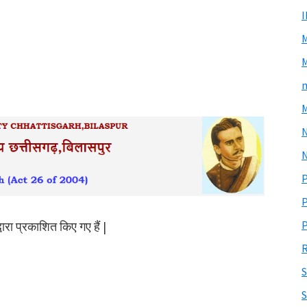
M
m
M
N
P
P
P
वारा प्रकाशित किए गए हैं |
R
S