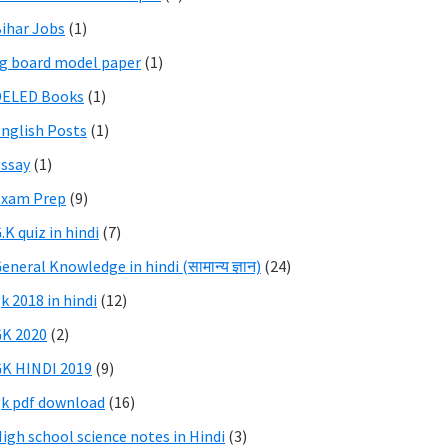
ihar Jobs
(1)
g board model paper
(1)
DELED Books
(1)
nglish Posts
(1)
ssay
(1)
Exam Prep
(9)
.K quiz in hindi
(7)
eneral Knowledge in hindi (सामान्य ज्ञान)
(24)
k 2018 in hindi
(12)
K 2020
(2)
K HINDI 2019
(9)
k pdf download
(16)
igh school science notes in Hindi
(3)