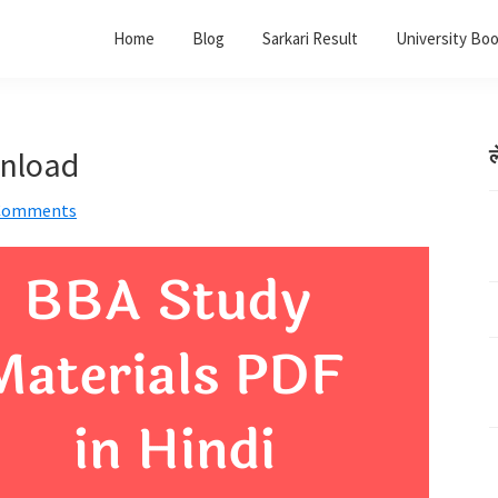
Home
Blog
Sarkari Result
University Bo
nload
ल
Comments