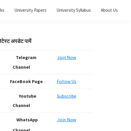
oks
University Papers
University Syllabus
About Us
Primary
ेटेस्ट अपडेट पायें
Sidebar
Telegram
Join Now
Channel
FaceBook Page
Follow Us
Youtube
Subscribe
Channel
WhatsApp
Join Now
Channel