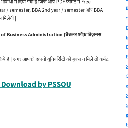
ाओँ में दिया गया है जिसे आप PDF फॉर्मेट में Free
B
year / semester, BBA 2nd year / semester और BBA
स मिलेंगी |
c
 of Business Administration (बैचलर ऑफ़ बिज़नस
E
E
ये हैं | अगर आपको अपनी यूनिवर्सिटी की बुक्स न मिले तो कमेंट
G
G
F Download by PSSOU
g
G
G
g
H