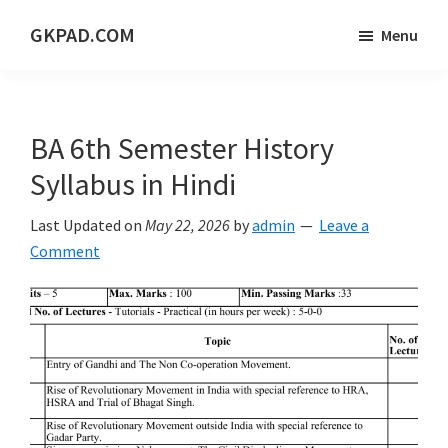
Skip
Skip
Skip
GKPAD.COM
Menu
to
to
to
ONLINE
main
primary
footer
HINDI
content
sidebar
EDUCATION
BA 6th Semester History
PORTAL
Syllabus in Hindi
Last Updated on
May 22, 2026
by
admin
Leave a
Comment