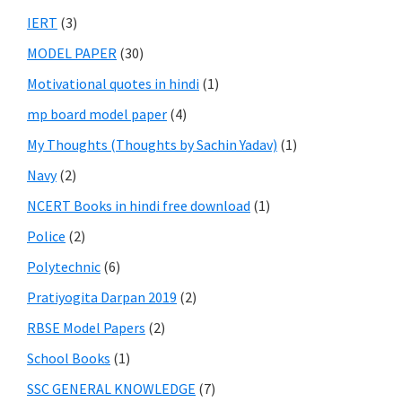
IERT
(3)
MODEL PAPER
(30)
Motivational quotes in hindi
(1)
mp board model paper
(4)
My Thoughts (Thoughts by Sachin Yadav)
(1)
Navy
(2)
NCERT Books in hindi free download
(1)
Police
(2)
Polytechnic
(6)
Pratiyogita Darpan 2019
(2)
RBSE Model Papers
(2)
School Books
(1)
SSC GENERAL KNOWLEDGE
(7)