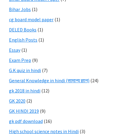
Bihar Jobs
(1)
cg board model paper
(1)
DELED Books
(1)
English Posts
(1)
Essay
(1)
Exam Prep
(9)
G.K quiz in hindi
(7)
General Knowledge in hindi (सामान्य ज्ञान)
(24)
gk 2018 in hindi
(12)
GK 2020
(2)
GK HINDI 2019
(9)
gk pdf download
(16)
High school science notes in Hindi
(3)