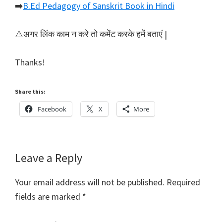
➡️
B.Ed Pedagogy of Sanskrit Book in Hindi
⚠️अगर लिंक काम न करे तो कमेंट करके हमें बताएं |
Thanks!
Share this:
Facebook
X
More
Reader
Leave a Reply
Interactions
Your email address will not be published.
Required
fields are marked
*