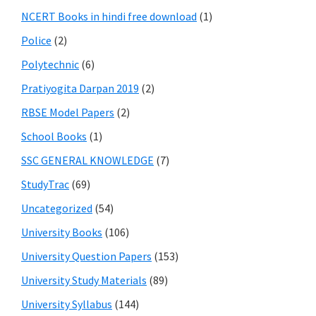
NCERT Books in hindi free download
(1)
Police
(2)
Polytechnic
(6)
Pratiyogita Darpan 2019
(2)
RBSE Model Papers
(2)
School Books
(1)
SSC GENERAL KNOWLEDGE
(7)
StudyTrac
(69)
Uncategorized
(54)
University Books
(106)
University Question Papers
(153)
University Study Materials
(89)
University Syllabus
(144)