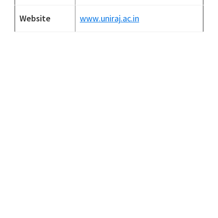
Website
www
.uniraj
.ac
.in