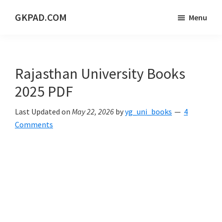
Skip
Skip
Skip
GKPAD.COM
Menu
to
to
to
ONLINE
main
primary
footer
HINDI
content
sidebar
EDUCATION
Rajasthan University Books
PORTAL
2025 PDF
Last Updated on
May 22, 2026
by
yg_uni_books
4
Comments