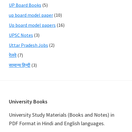
UP Board Books
(5)
up board model paper
(10)
Up board model papers
(16)
UPSC Notes
(3)
Uttar Pradesh Jobs
(2)
रेलवे
(7)
सामान्य हिन्दी
(3)
Footer
University Books
University Study Materials (Books and Notes) in
PDF Format in Hindi and English languages.