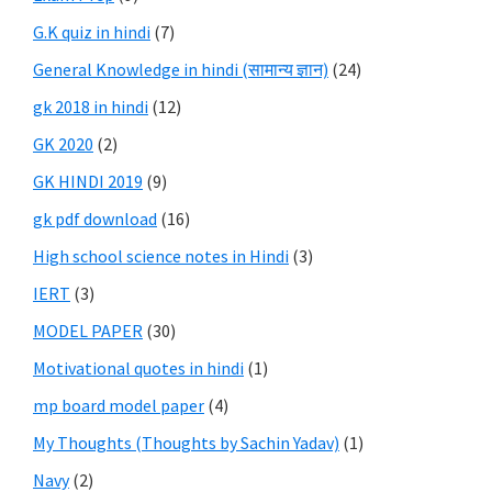
G.K quiz in hindi
(7)
General Knowledge in hindi (सामान्य ज्ञान)
(24)
gk 2018 in hindi
(12)
GK 2020
(2)
GK HINDI 2019
(9)
gk pdf download
(16)
High school science notes in Hindi
(3)
IERT
(3)
MODEL PAPER
(30)
Motivational quotes in hindi
(1)
mp board model paper
(4)
My Thoughts (Thoughts by Sachin Yadav)
(1)
Navy
(2)