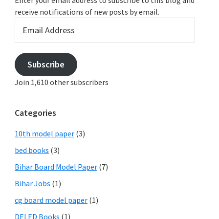
Enter your email address to subscribe to this blog and
receive notifications of new posts by email.
Email
Address
Subscribe
Join 1,610 other subscribers
Categories
10th model paper
(3)
bed books
(3)
Bihar Board Model Paper
(7)
Bihar Jobs
(1)
cg board model paper
(1)
DELED Books
(1)