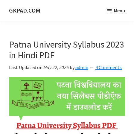
Skip
Skip
Skip
GKPAD.COM
Menu
to
to
to
ONLINE
main
primary
footer
HINDI
content
sidebar
EDUCATION
Patna University Syllabus 2023
PORTAL
in Hindi PDF
Last Updated on
May 22, 2026
by
admin
4 Comments