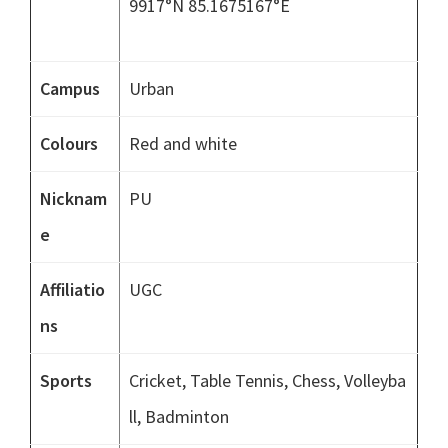
9917°N 85.1675167°E
Campus
Urban
Colours
Red and white
Nicknam
PU
e
Affiliatio
UGC
ns
Sports
Cricket, Table Tennis, Chess, Volleyba
ll, Badminton