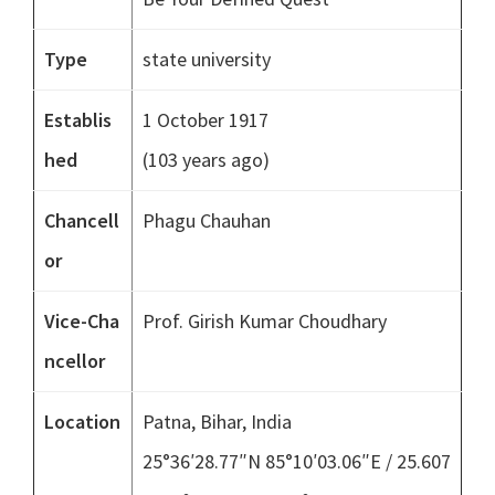
Type
state university
Establis
1 October 1917
hed
(103 years ago)
Chancell
Phagu Chauhan
or
Vice-Cha
Prof. Girish Kumar Choudhary
ncellor
Location
Patna, Bihar, India
25°36′28.77″N
85°10′03.06″E
/
25.607