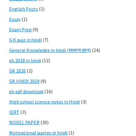
English Posts
(1)
Essay
(1)
Exam Prep
(9)
G.K quiz in hindi
(7)
General Knowledge in hindi (सामान्य ज्ञान)
(24)
gk 2018 in hindi
(12)
GK 2020
(2)
GK HINDI 2019
(9)
gk pdf download
(16)
High school science notes in Hindi
(3)
IERT
(3)
MODEL PAPER
(30)
Motivational quotes in hindi
(1)